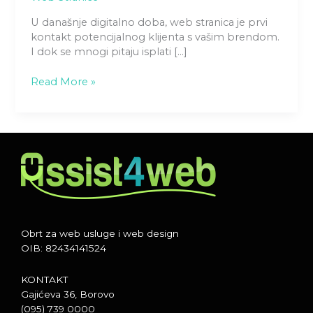
U današnje digitalno doba, web stranica je prvi
kontakt potencijalnog klijenta s vašim brendom.
I dok se mnogi pitaju isplati […]
Read More »
Obrt za web usluge i web design
OIB: 82434141524
KONTAKT
Gajićeva 36, Borovo
(095) 739 0000