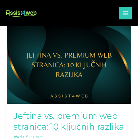
Skip
to
content
Jeftina
vs.
premium
web
stranica:
10
ključnih
razlika
Jeftina vs. premium web
stranica: 10 ključnih razlika
Web Stranice