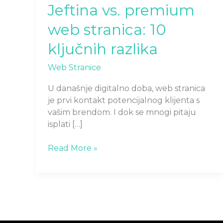
Jeftina vs. premium
web stranica: 10
ključnih razlika
Web Stranice
U današnje digitalno doba, web stranica
je prvi kontakt potencijalnog klijenta s
vašim brendom. I dok se mnogi pitaju
isplati […]
Read More »