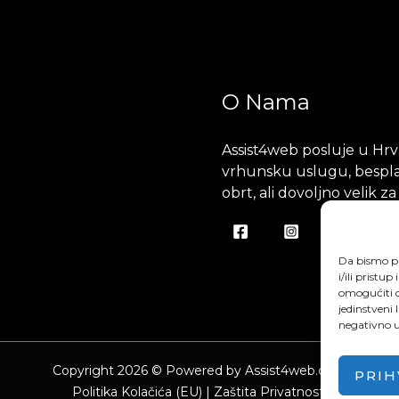
O Nama
Assist4web posluje u Hrva
vrhunsku uslugu, besplat
obrt, ali dovoljno velik za
Da bismo pr
i/ili prist
omogućiti d
jedinstveni 
negativno ut
Copyright 2026 © Powered by Assist4web.com
PRIH
Politika Kolačića (EU)
|
Zaštita Privatnosti