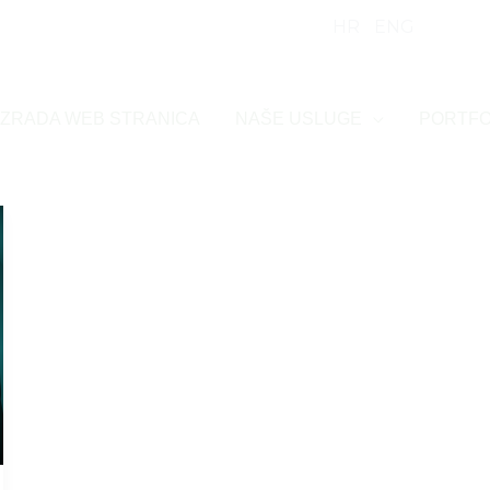
HR
/
ENG
Tel: (
I IZRADA WEB STRANICA
NAŠE USLUGE
PORTFO