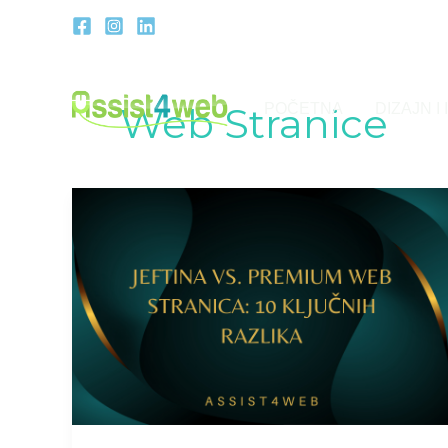
Skip
to
content
Web Stranice
POČETNA
DIZAJN 
Jeftina
vs.
premium
web
stranica:
10
ključnih
razlika