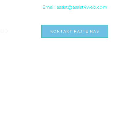
+385) 95 739 00 00 /
Email:
assist@assist4web.com
LIO
KONTAKTIRAJTE NAS