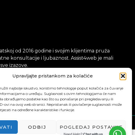
tskoj od 2016 godine i svojim klijentima pruža
ne konsultacije i ljubaznost. Assist4web je mali
 sve izazove.
Upravljajte pristankom za kolačiće
užili najbolje iskustvo, koristimo tehnologije poput kolačića za čuvanje
up informacijama o uređaju. Suglasnost s ovim tehnologijama će nam
a obrađujemo podatke kao što su ponašanje pri pregledavanju ili
ID-ovi na ovoj web stranici. Nepristanak ili povlačenje suglasnosti može
jecati na određene karakteristike i funkcije.
VATI
ODBIJ
POGLEDAJ POSTAVKE
Need Help?
Chat with us